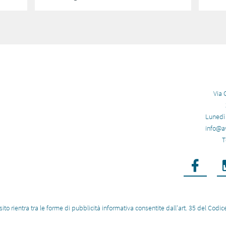
Via 
​Lunedì 
info@a
T

sito rientra tra le forme di pubblicità informativa consentite dall'art. 35 del Cod