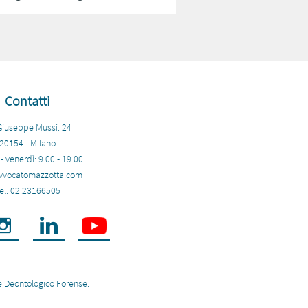
Contatti
Giuseppe Mussi. 24
20154 - MIlano
- venerdì: 9.00 - 19.00​
vvocatomazzotta.com
el. 02.23166505


ice Deontologico Forense.