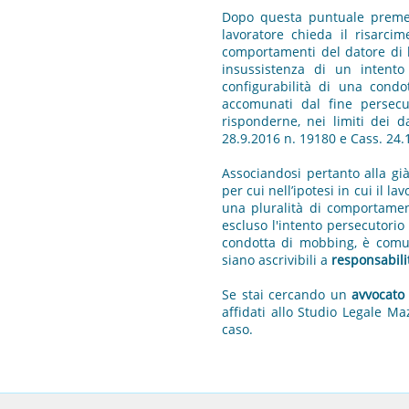
Dopo questa puntuale premess
lavoratore chieda il risarci
comportamenti del datore di la
insussistenza di un intento 
configurabilità di una cond
accomunati dal fine persecut
risponderne, nei limiti dei d
28.9.2016 n. 19180 e Cass. 24.
Associandosi pertanto alla gi
per cui nell’ipotesi in cui il l
una pluralità di comportament
escluso l'intento persecutorio 
condotta di mobbing, è comun
siano ascrivibili a
responsabilit
Se stai cercando un
avvocato
affidati allo Studio Legale Ma
caso.