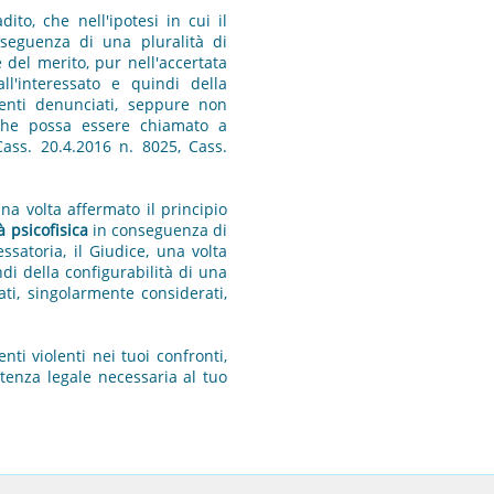
o, che nell'ipotesi in cui il
onseguenza di una pluralità di
 del merito, pur nell'accertata
ll'interessato e quindi della
enti denunciati, seppure non
, che possa essere chiamato a
Cass. 20.4.2016 n. 8025, Cass.
a volta affermato il principio
à psicofisica
in conseguenza di
satoria, il Giudice, una volta
ndi della configurabilità di una
i, singolarmente considerati,
ti violenti nei tuoi confronti,
stenza legale necessaria al tuo