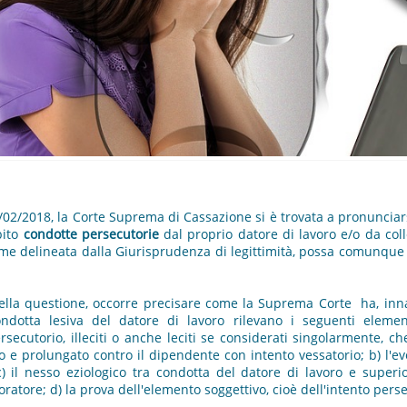
6/02/2018, la Corte Suprema di Cassazione si è trovata a pronuncia
bito
condotte persecutorie
dal proprio datore di lavoro e/o da coll
me delineata dalla Giurisprudenza di legittimità, possa comunque 
ella questione, occorre precisare come la Suprema Corte ha, innanz
condotta lesiva del datore di lavoro rilevano i seguenti elemen
ecutorio, illeciti o anche leciti se considerati singolarmente, che
 prolungato contro il dipendente con intento vessatorio; b) l'eve
) il nesso eziologico tra condotta del datore di lavoro e superio
avoratore; d) la prova dell'elemento soggettivo, cioè dell'intento pers