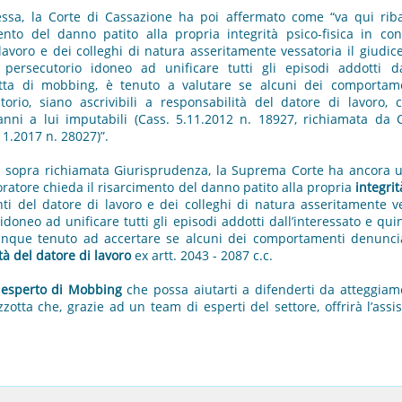
a, la Corte di Cassazione ha poi affermato come “va qui ribadit
mento del danno patito alla propria integrità psico-fisica in c
voro e dei colleghi di natura asseritamente vessatoria il giudice
persecutorio idoneo ad unificare tutti gli episodi addotti da
otta di mobbing, è tenuto a valutare se alcuni dei comportam
orio, siano ascrivibili a responsabilità del datore di lavoro
anni a lui imputabili (Cass. 5.11.2012 n. 18927, richiamata da 
11.2017 n. 28027)”.
à sopra richiamata Giurisprudenza, la Suprema Corte ha ancora un
avoratore chieda il risarcimento del danno patito alla propria
integrit
i del datore di lavoro e dei colleghi di natura asseritamente ves
idoneo ad unificare tutti gli episodi addotti dall’interessato e qui
que tenuto ad accertare se alcuni dei comportamenti denunciat
à del datore di lavoro
ex artt. 2043 - 2087 c.c.
 esperto di Mobbing
che possa aiutarti a difenderti da atteggiamen
zzotta che, grazie ad un team di esperti del settore, offrirà l’assi